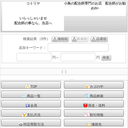
コトリヤ
小鳥の配合餌専門のお店 配合餌がお勧
め/li>
いらっしゃいませ
配合餌の事なら、当店へ
検索結果 （0件）
価格順
新着順
品番順
追加キーワード：
円～
円
｜｜
TOP
カゴの中
商品一覧
商品検索
会員
発送・送料
支払方法
割引情報
特定商取引法
連絡先