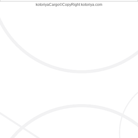
kotoriyaCargo©CopyRight kotoriya.com